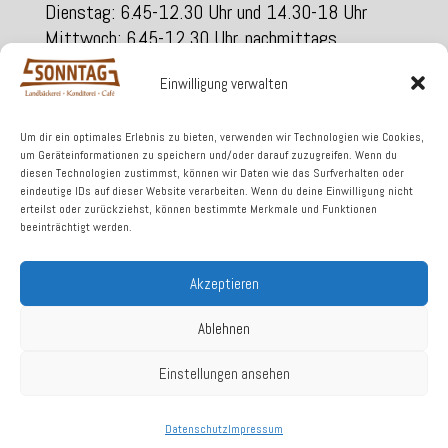
Dienstag: 6.45-12.30 Uhr und 14.30-18 Uhr
Mittwoch: 6.45-12.30 Uhr, nachmittags
geschlossen
Einwilligung verwalten
Donnerstag: 6.45-12.30 Uhr und 14.30-18 Uhr
Freitag: 6.45-12.30 Uhr und 14.30-18 Uhr
Samstag: 6.45-12.00 Uhr
Um dir ein optimales Erlebnis zu bieten, verwenden wir Technologien wie Cookies,
um Geräteinformationen zu speichern und/oder darauf zuzugreifen. Wenn du
diesen Technologien zustimmst, können wir Daten wie das Surfverhalten oder
eindeutige IDs auf dieser Website verarbeiten. Wenn du deine Einwilligung nicht
Am Kirchberg 1
erteilst oder zurückziehst, können bestimmte Merkmale und Funktionen
877452 Kimratshofen
beeinträchtigt werden.
Telefon 08373 / 987115
Akzeptieren
Fax 08330/911055
Mail: info@sonntagsback.de
Ablehnen
Einstellungen ansehen
Impressum
|
Datenschutz
Datenschutz
Impressum