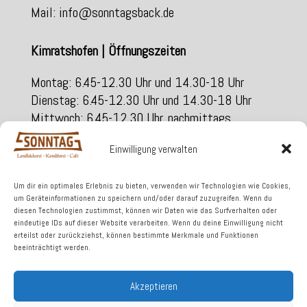
Mail: info@sonntagsback.de
Kimratshofen | Öffnungszeiten
Montag: 6.45-12.30 Uhr und 14.30-18 Uhr
Dienstag: 6.45-12.30 Uhr und 14.30-18 Uhr
Mittwoch: 6.45-12.30 Uhr, nachmittags
geschlossen
Einwilligung verwalten
Donnerstag: 6.45-12.30 Uhr und 14.30-18 Uhr
Freitag: 6.45-12.30 Uhr und 14.30-18 Uhr
Samstag: 6.45-12.00 Uhr
Um dir ein optimales Erlebnis zu bieten, verwenden wir Technologien wie Cookies,
um Geräteinformationen zu speichern und/oder darauf zuzugreifen. Wenn du
diesen Technologien zustimmst, können wir Daten wie das Surfverhalten oder
eindeutige IDs auf dieser Website verarbeiten. Wenn du deine Einwilligung nicht
Am Kirchberg 1
erteilst oder zurückziehst, können bestimmte Merkmale und Funktionen
877452 Kimratshofen
beeinträchtigt werden.
Telefon 08373 / 987115
Akzeptieren
Fax 08330/911055